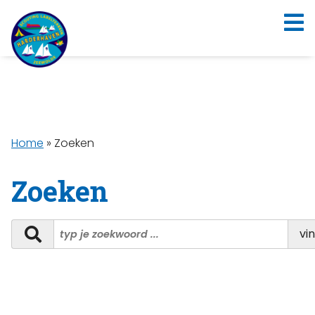
Home
»
Zoeken
Zoeken
vi